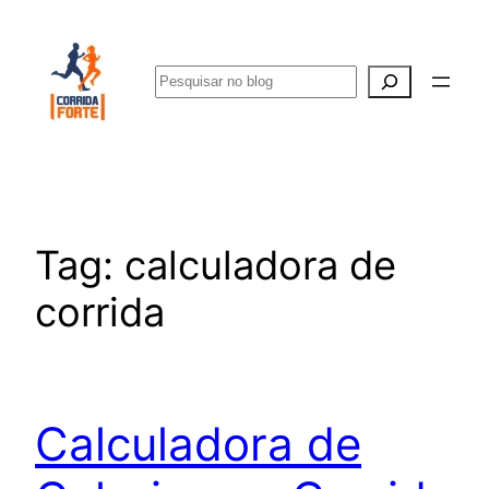
Pular
para
Pesquisar
o
conteúdo
Tag:
calculadora de
corrida
Calculadora de