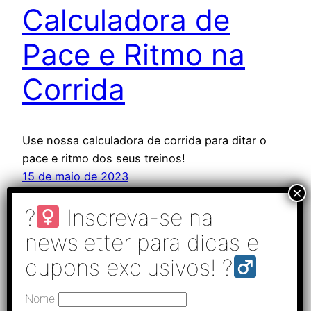
Calculadora de
Pace e Ritmo na
Corrida
Use nossa calculadora de corrida para ditar o
pace e ritmo dos seus treinos!
15 de maio de 2023
Nome
Corrida Forte
Termos de Uso
Nosso site usa cookies. Ao usar nosso site e concordar com esta política, você