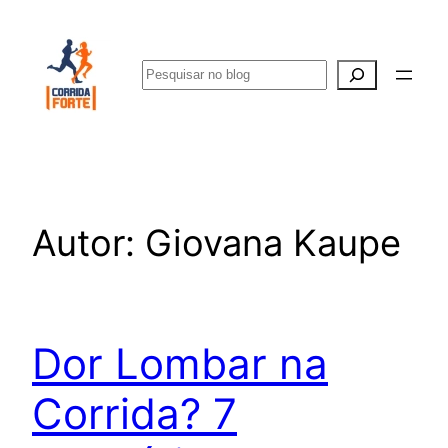
Pular
para
Pesquisar
o
conteúdo
Autor:
Giovana Kaupe
Dor Lombar na
Corrida? 7