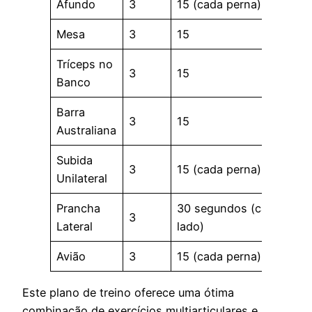
Afundo
3
15 (cada perna)
Mesa
3
15
Tríceps no
3
15
Banco
Barra
3
15
Australiana
Subida
3
15 (cada perna)
Unilateral
Prancha
30 segundos (cada
3
Lateral
lado)
Avião
3
15 (cada perna)
Este plano de treino oferece uma ótima
combinação de exercícios multiarticulares e