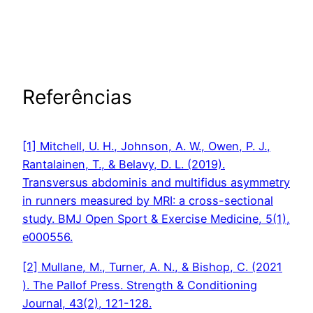
Referências
[1] Mitchell, U. H., Johnson, A. W., Owen, P. J.,
Rantalainen, T., & Belavy, D. L. (2019).
Transversus abdominis and multifidus asymmetry
in runners measured by MRI: a cross-sectional
study. BMJ Open Sport & Exercise Medicine, 5(1),
e000556.
[2] Mullane, M., Turner, A. N., & Bishop, C. (2021
). The Pallof Press. Strength & Conditioning
Journal, 43(2), 121-128.