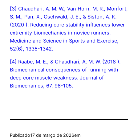
[3] Chaudhari, A. M. W., Van Horn, M. R., Monfort,
S. M., Pan, X., Oschwald, J. E., & Siston, A. K.
(2020 ). Reducing core stability influences lower
extremity biomechanics in novice runners.
Medicine and Science in Sports and Exercise,
52(6), 1335-1342.
[4] Raabe, M. E., & Chaudhari, A. M. W. (2018 ).
Biomechanical consequences of running with
deep core muscle weakness. Journal of
Biomechanics, 67, 98-105.
Publicado
17 de março de 2026
em