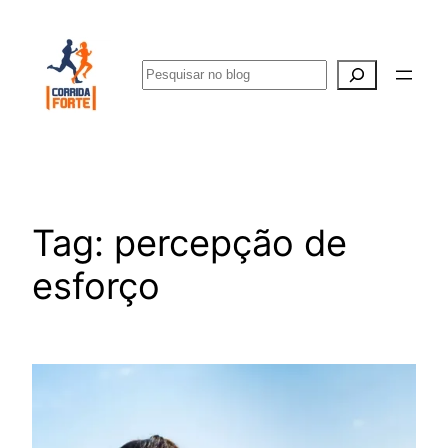
Pular
para
Pesquisar
o
conteúdo
Tag:
percepção de
esforço