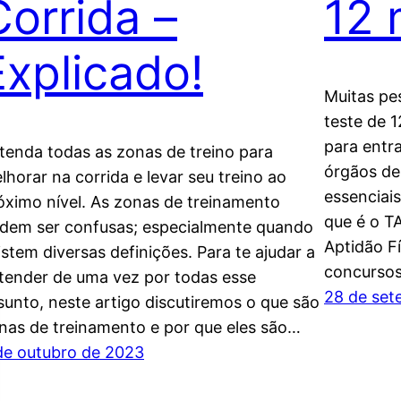
Corrida –
12 
Explicado!
Muitas pe
teste de 1
para entra
tenda todas as zonas de treino para
órgãos de
lhorar na corrida e levar seu treino ao
essenciais
óximo nível. As zonas de treinamento
que é o T
dem ser confusas; especialmente quando
Aptidão F
istem diversas definições. Para te ajudar a
concursos
tender de uma vez por todas esse
28 de set
sunto, neste artigo discutiremos o que são
nas de treinamento e por que eles são…
de outubro de 2023