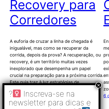
Recovery para
Corredores
A euforia de cruzar a linha de chegada é
En
inigualável, mas como se recuperar da
me
corrida, depois da prova? A recuperação, ou
pr
recovery, é um território muitas vezes
po
inexplorado que desempenha um papel
ex
crucial na preparação para a próxima corrida.
en
Este guia traz à luz estratégias de
as
recuperação baseadas em evidências para
zo
corredores de endurance,…
6 
19 de outubro de 2023