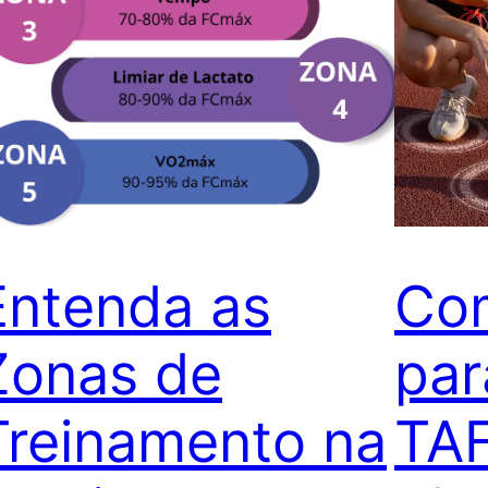
Entenda as
Com
Zonas de
par
Treinamento na
TAF