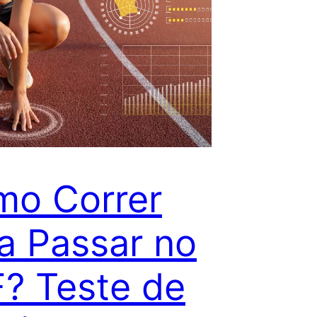
o Correr
a Passar no
? Teste de