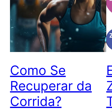
Como Se
Recuperar da
Corrida?