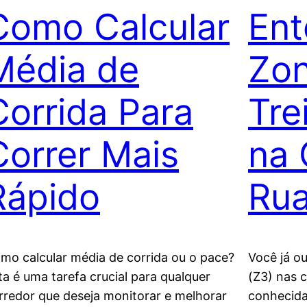
Como Calcular
Ent
Média de
Zon
Corrida Para
Tre
Correr Mais
na 
Rápido
Ru
mo calcular média de corrida ou o pace?
Você já o
ta é uma tarefa crucial para qualquer
(Z3) nas 
rredor que deseja monitorar e melhorar
conhecida